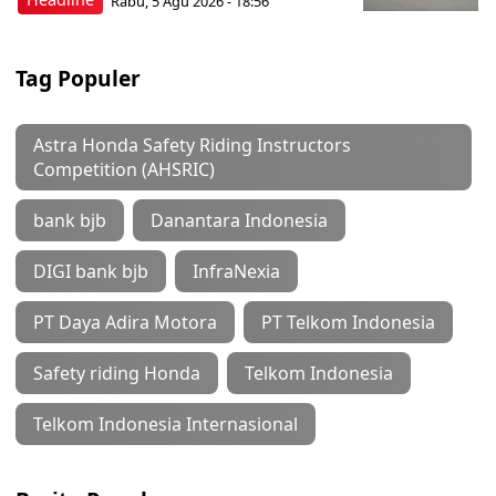
Rabu, 5 Agu 2026 - 18:56
Tag Populer
Astra Honda Safety Riding Instructors
Competition (AHSRIC)
bank bjb
Danantara Indonesia
DIGI bank bjb
InfraNexia
PT Daya Adira Motora
PT Telkom Indonesia
Safety riding Honda
Telkom Indonesia
Telkom Indonesia Internasional