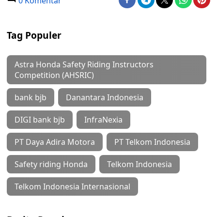
0 Komentar
Tag Populer
Astra Honda Safety Riding Instructors
Competition (AHSRIC)
bank bjb
Danantara Indonesia
DIGI bank bjb
InfraNexia
PT Daya Adira Motora
PT Telkom Indonesia
Safety riding Honda
Telkom Indonesia
Telkom Indonesia Internasional