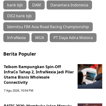
bank bjb
DAM
Danantara Indonesia
DIGI bank bjb
Idemitsu FIM Asia Road Racing Championship
InfraNexia
MUA
PT Daya Adira Motora
Berita Populer
Telkom Rampungkan Spin-Off
InfraCo Tahap 2, InfraNexia Jadi Pilar
Utama Bisnis Wholesale
Connectivity
7 Agu 2026, 10:54 PM