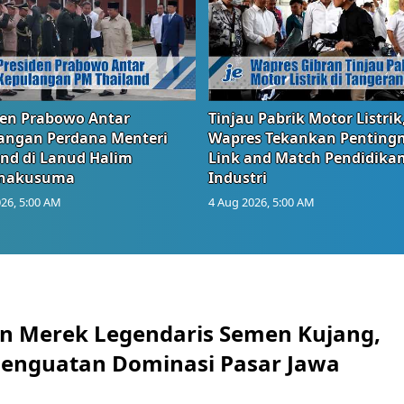
den Prabowo Antar
Tinjau Pabrik Motor Listrik
angan Perdana Menteri
Wapres Tekankan Penting
and di Lanud Halim
Link and Match Pendidika
anakusuma
Industri
26, 5:00 AM
4 Aug 2026, 5:00 AM
n Merek Legendaris Semen Kujang,
 Penguatan Dominasi Pasar Jawa