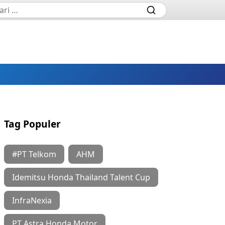
Tag Populer
#PT Telkom
AHM
Idemitsu Honda Thailand Talent Cup
InfraNexia
PT Astra Honda Motor