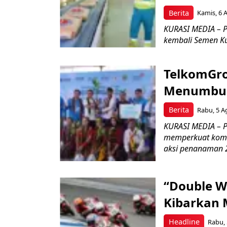
Berita
Kamis, 6 
KURASI MEDIA – P
kembali Semen Kuj
TelkomGro
Menumbuhk
Berita
Rabu, 5 A
KURASI MEDIA – PT
memperkuat komit
aksi penanaman 2
“Double W
Kibarkan M
Headline
Rabu, 