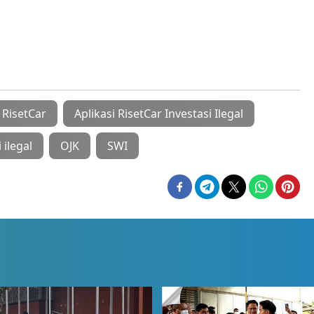
 RisetCar
Aplikasi RisetCar Investasi Ilegal
 ilegal
OJK
SWI