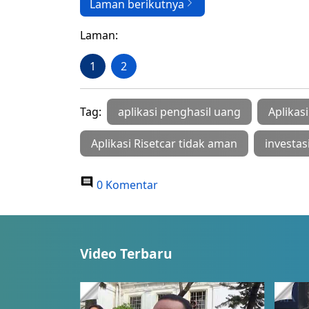
Laman berikutnya
Laman:
1
2
Tag:
aplikasi penghasil uang
Aplikasi
Aplikasi Risetcar tidak aman
investasi
0 Komentar
Video Terbaru