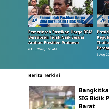
Pemerintah Pastikan Harga BBM
Presi
Bersubsidi Tidak Naik Sesuai
Kepul
Arahan Presiden Prabowo
Thail
Perd
6 Aug 2026, 5:00 AM
5 Aug 20
Berita Terkini
Bangkitka
SIG Bidik
Barat