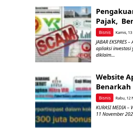
Pengakuan
Pajak, Be
Bisnis
Kamis, 13
JABAR EKSPRES – A
apliaksi investa
diklaim...
Website Ap
Benarkah
Bisnis
Rabu, 12 
KURASI MEDIA – We
11 November 2025 