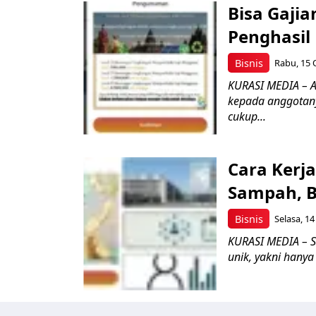
Bisa Gajia
Penghasil
Bisnis
Rabu, 15 
KURASI MEDIA – A
kepada anggotan
cukup...
Cara Kerja
Sampah, 
Bisnis
Selasa, 14
KURASI MEDIA – S
unik, yakni hany