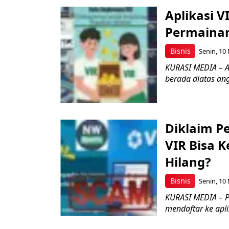
Aplikasi V
Permainan
Bisnis
Senin, 10
KURASI MEDIA – Ap
berada diatas ang
Diklaim P
VIR Bisa 
Hilang?
Bisnis
Senin, 10
KURASI MEDIA – P
mendaftar ke apli