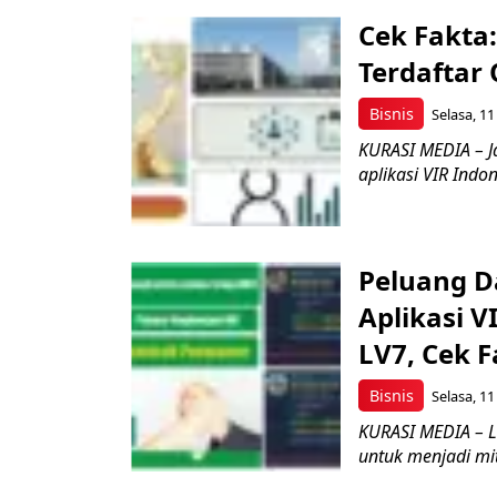
Cek Fakta
Terdaftar
Bisnis
Selasa, 11
KURASI MEDIA – J
aplikasi VIR Indon
Peluang Da
Aplikasi V
LV7, Cek 
Bisnis
Selasa, 11
KURASI MEDIA – La
untuk menjadi mit