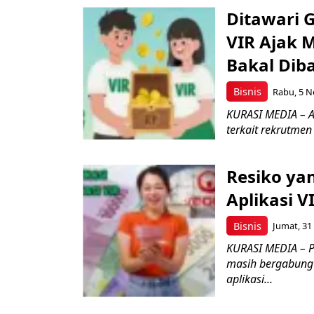
Ditawari G
VIR Ajak 
Bakal Dib
Bisnis
Rabu, 5 N
KURASI MEDIA – A
terkait rekrutmen
Resiko yan
Aplikasi V
Bisnis
Jumat, 31
KURASI MEDIA – Pe
masih bergabung d
aplikasi...