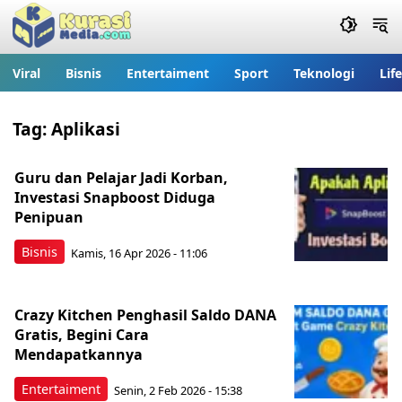
Viral
Bisnis
Entertaiment
Sport
Teknologi
Lif
Tag:
Aplikasi
Guru dan Pelajar Jadi Korban,
Investasi Snapboost Diduga
Penipuan
Bisnis
Kamis, 16 Apr 2026 - 11:06
Crazy Kitchen Penghasil Saldo DANA
Gratis, Begini Cara
Mendapatkannya
Entertaiment
Senin, 2 Feb 2026 - 15:38