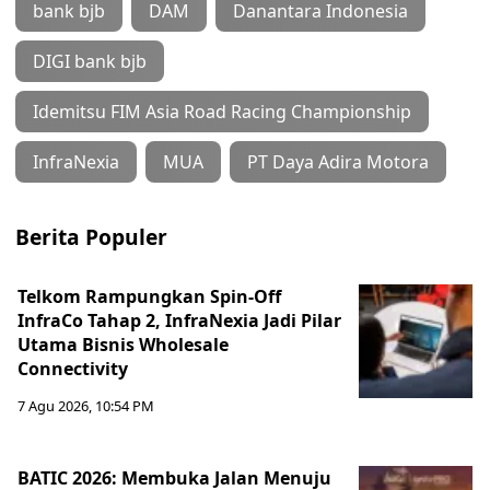
bank bjb
DAM
Danantara Indonesia
DIGI bank bjb
Idemitsu FIM Asia Road Racing Championship
InfraNexia
MUA
PT Daya Adira Motora
Berita Populer
Telkom Rampungkan Spin-Off
InfraCo Tahap 2, InfraNexia Jadi Pilar
Utama Bisnis Wholesale
Connectivity
7 Agu 2026, 10:54 PM
BATIC 2026: Membuka Jalan Menuju