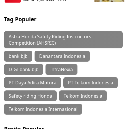
Tag Populer
Astra Honda Safety Riding Instructors
Competition (AHSRIC)
bank bjb
Danantara Indonesia
DIGI bank bjb
InfraNexia
PT Daya Adira Motora
PT Telkom Indonesia
Safety riding Honda
Telkom Indonesia
Telkom Indonesia Internasional
Berita Populer