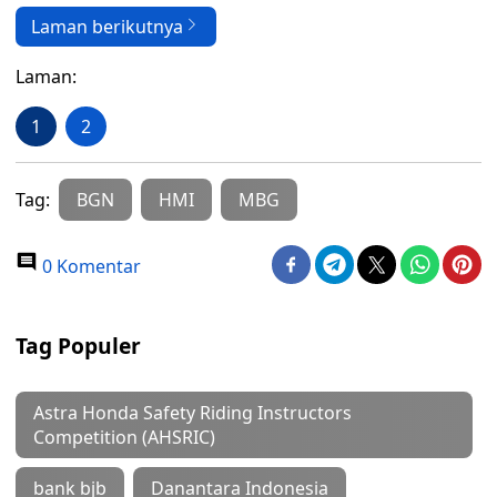
Laman berikutnya
Laman:
1
2
Tag:
BGN
HMI
MBG
0 Komentar
Tag Populer
Astra Honda Safety Riding Instructors
Competition (AHSRIC)
bank bjb
Danantara Indonesia