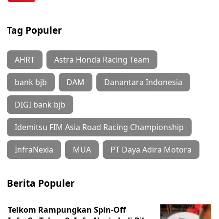
Tag Populer
AHRT
Astra Honda Racing Team
bank bjb
DAM
Danantara Indonesia
DIGI bank bjb
Idemitsu FIM Asia Road Racing Championship
InfraNexia
MUA
PT Daya Adira Motora
Berita Populer
Telkom Rampungkan Spin-Off