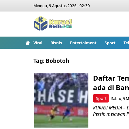
Minggu, 9 Agustus 2026 - 02:30
Viral
Bisnis
Entertaiment
Sport
Te
Tag:
Bobotoh
Daftar Tem
ada di Ba
Sport
Sabtu, 9 M
KURASI MEDIA – D
Persib melawan P