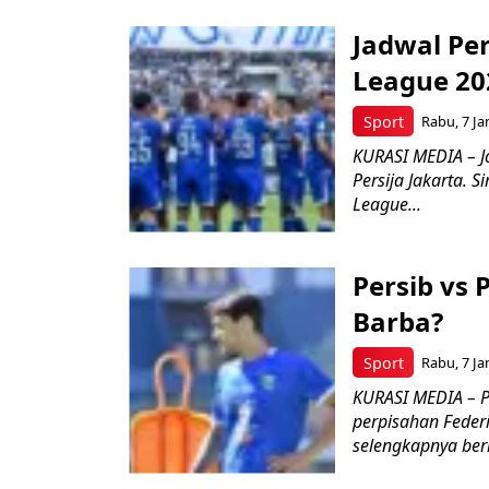
Jadwal Per
League 20
Sport
Rabu, 7 Ja
KURASI MEDIA – J
Persija Jakarta. 
League...
Persib vs 
Barba?
Sport
Rabu, 7 Ja
KURASI MEDIA – P
perpisahan Feder
selengkapnya berik