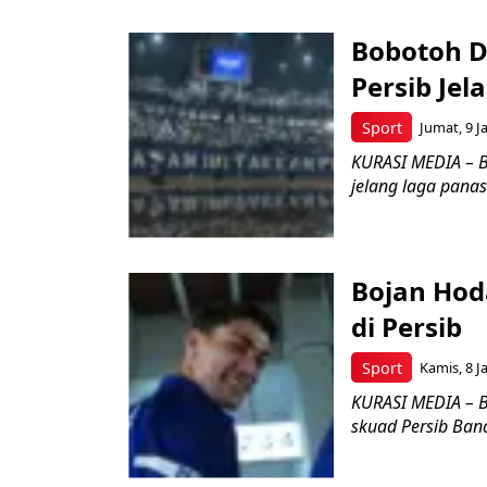
Bobotoh D
Persib Jel
Sport
Jumat, 9 J
KURASI MEDIA – B
jelang laga panas
Bojan Hod
di Persib
Sport
Kamis, 8 J
KURASI MEDIA – Bo
skuad Persib Ban