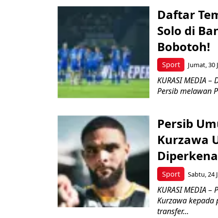
Daftar Te
Solo di B
Bobotoh!
Sport
Jumat, 30 
KURASI MEDIA – D
Persib melawan Pe
Persib U
Kurzawa U
Diperkena
Sport
Sabtu, 24 
KURASI MEDIA – 
Kurzawa kepada p
transfer...