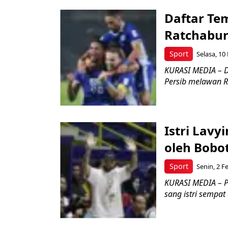
Daftar Te
Ratchabur
Sport
Selasa, 10
KURASI MEDIA – D
Persib melawan R
Istri Lav
oleh Bobo
Sport
Senin, 2 F
KURASI MEDIA – P
sang istri sempat