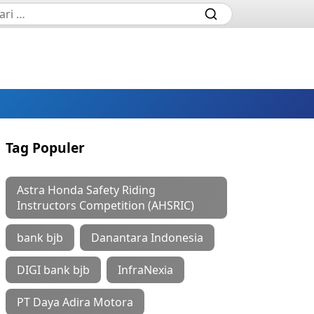
Tag Populer
Astra Honda Safety Riding
Instructors Competition (AHSRIC)
bank bjb
Danantara Indonesia
DIGI bank bjb
InfraNexia
PT Daya Adira Motora