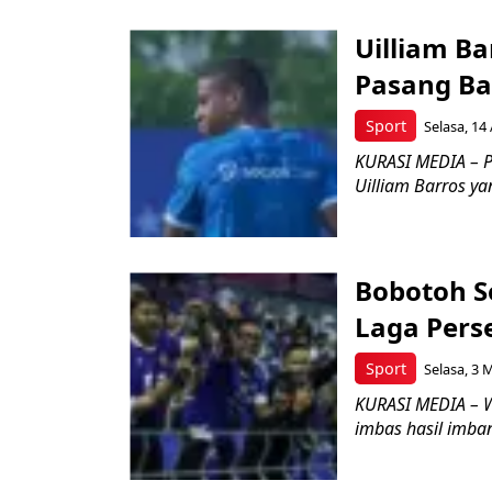
Uilliam Ba
Pasang B
Sport
Selasa, 14
KURASI MEDIA – P
Uilliam Barros ya
Bobotoh S
Laga Pers
Sport
Selasa, 3 
KURASI MEDIA – W
imbas hasil imban