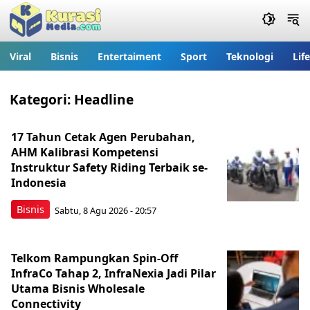
Viral
Bisnis
Entertaiment
Sport
Teknologi
Lif
Kategori:
Headline
17 Tahun Cetak Agen Perubahan,
AHM Kalibrasi Kompetensi
Instruktur Safety Riding Terbaik se-
Indonesia
Bisnis
Sabtu, 8 Agu 2026 - 20:57
Telkom Rampungkan Spin-Off
InfraCo Tahap 2, InfraNexia Jadi Pilar
Utama Bisnis Wholesale
Connectivity