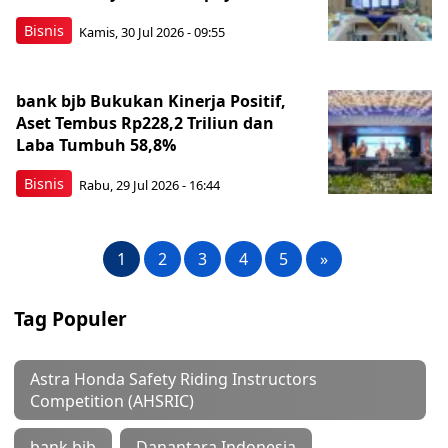
Bisnis
Kamis, 30 Jul 2026 - 09:55
bank bjb Bukukan Kinerja Positif,
Aset Tembus Rp228,2 Triliun dan
Laba Tumbuh 58,8%
Bisnis
Rabu, 29 Jul 2026 - 16:44
1
2
3
4
5
»
Tag Populer
Astra Honda Safety Riding Instructors
Competition (AHSRIC)
bank bjb
Danantara Indonesia