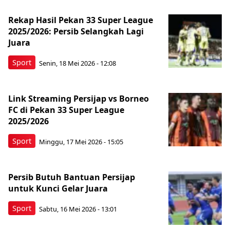
Rekap Hasil Pekan 33 Super League
2025/2026: Persib Selangkah Lagi
Juara
Sport
Senin, 18 Mei 2026 - 12:08
Link Streaming Persijap vs Borneo
FC di Pekan 33 Super League
2025/2026
Sport
Minggu, 17 Mei 2026 - 15:05
Persib Butuh Bantuan Persijap
untuk Kunci Gelar Juara
Sport
Sabtu, 16 Mei 2026 - 13:01