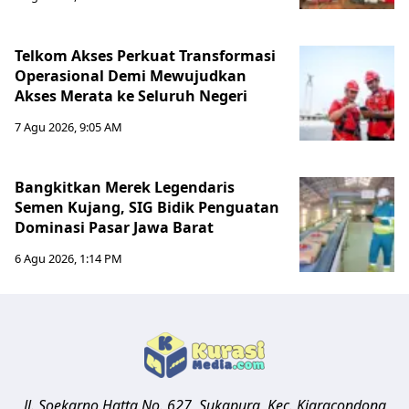
Telkom Akses Perkuat Transformasi
Operasional Demi Mewujudkan
Akses Merata ke Seluruh Negeri
7 Agu 2026, 9:05 AM
Bangkitkan Merek Legendaris
Semen Kujang, SIG Bidik Penguatan
Dominasi Pasar Jawa Barat
6 Agu 2026, 1:14 PM
Jl. Soekarno Hatta No. 627, Sukapura, Kec. Kiaracondong