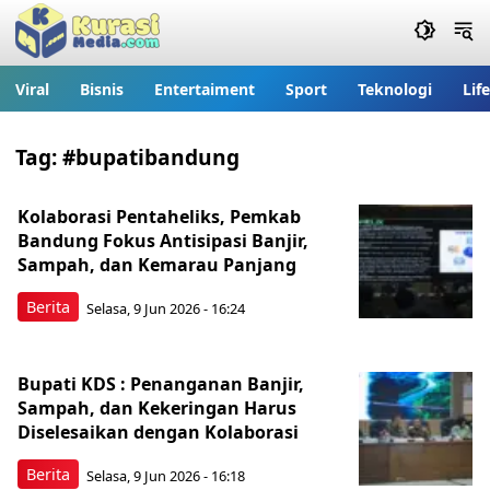
Viral
Bisnis
Entertaiment
Sport
Teknologi
Lif
Tag:
#bupatibandung
Kolaborasi Pentaheliks, Pemkab
Bandung Fokus Antisipasi Banjir,
Sampah, dan Kemarau Panjang
Berita
Selasa, 9 Jun 2026 - 16:24
Bupati KDS : Penanganan Banjir,
Sampah, dan Kekeringan Harus
Diselesaikan dengan Kolaborasi
Berita
Selasa, 9 Jun 2026 - 16:18