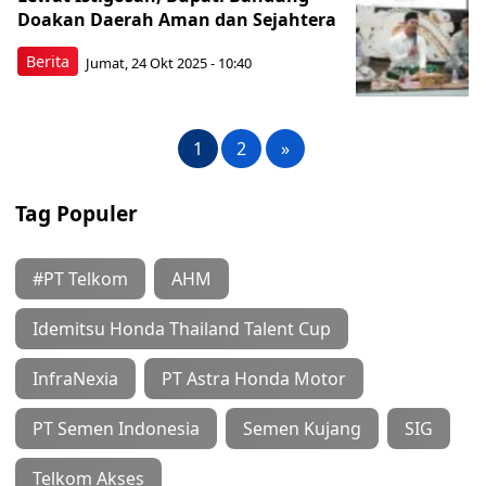
Doakan Daerah Aman dan Sejahtera
Berita
Jumat, 24 Okt 2025 - 10:40
1
2
»
Tag Populer
#PT Telkom
AHM
Idemitsu Honda Thailand Talent Cup
InfraNexia
PT Astra Honda Motor
PT Semen Indonesia
Semen Kujang
SIG
Telkom Akses