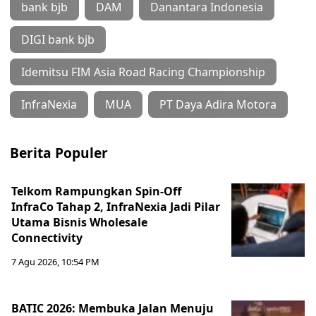
bank bjb
DAM
Danantara Indonesia
DIGI bank bjb
Idemitsu FIM Asia Road Racing Championship
InfraNexia
MUA
PT Daya Adira Motora
Berita Populer
Telkom Rampungkan Spin-Off
InfraCo Tahap 2, InfraNexia Jadi Pilar
Utama Bisnis Wholesale
Connectivity
7 Agu 2026, 10:54 PM
BATIC 2026: Membuka Jalan Menuju