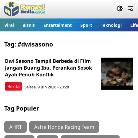
Viral
Bisnis
Entertaiment
Sport
Teknologi
Lif
Tag:
#dwisasono
Dwi Sasono Tampil Berbeda di Film
Jangan Buang Ibu, Perankan Sosok
Ayah Penuh Konflik
Berita
Selasa, 9 Jun 2026 - 20:28
Tag Populer
AHRT
Astra Honda Racing Team