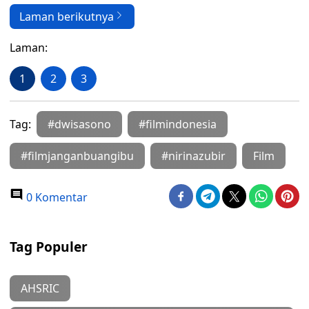
Laman berikutnya
Laman:
1
2
3
Tag:
#dwisasono
#filmindonesia
#filmjanganbuangibu
#nirinazubir
Film
0 Komentar
Tag Populer
AHSRIC