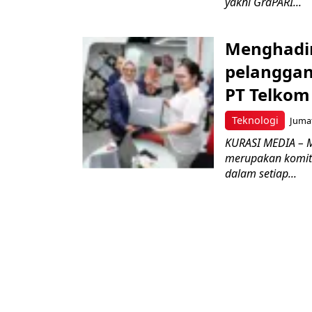
yakni GraPARI...
Menghadir
pelangga
PT Telkom 
Teknologi
Jumat
KURASI MEDIA – 
merupakan komitm
dalam setiap...