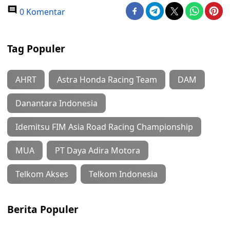
0 Komentar
Tag Populer
AHRT
Astra Honda Racing Team
DAM
Danantara Indonesia
Idemitsu FIM Asia Road Racing Championship
MUA
PT Daya Adira Motora
Telkom Akses
Telkom Indonesia
Berita Populer