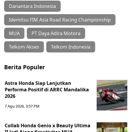
Danantara Indonesia
Idemitsu FIM Asia Road Racing Championship
MUA
PT Daya Adira Motora
Telkom Akses
Telkom Indonesia
Berita Populer
Astra Honda Siap Lanjutkan
Performa Positif di ARRC Mandalika
2026
7 Agu 2026, 3:57 PM
Collab Honda Genio x Beauty Ultima