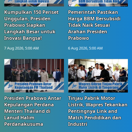
Kumpulkan 150 Periset
Pemerintah Pastikan
Unggulan, Presiden
Harga BBM Bersubsidi
Prabowo Siapkan
Tidak Naik Sesuai
Langkah Besar untuk
Arahan Presiden
Inovasi Bangsa!
Prabowo
7 Aug 2026, 5:00 AM
6 Aug 2026, 5:00 AM
Presiden Prabowo Antar
Tinjau Pabrik Motor
Kepulangan Perdana
Listrik, Wapres Tekankan
Menteri Thailand di
Pentingnya Link and
Lanud Halim
Match Pendidikan dan
Perdanakusuma
Industri