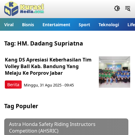
Viral
Bisnis
Entertaiment
Sport
Teknologi
Lif
Tag:
HM. Dadang Supriatna
Kang DS Apresiasi Keberhasilan Tim
Volley Ball Kab. Bandung Yang
Melaju Ke Porprov Jabar
Berita
Minggu, 31 Agu 2025 - 09:45
Tag Populer
Astra Honda Safety Riding Instructors
Competition (AHSRIC)