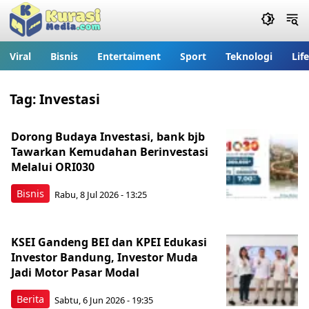
Viral
Bisnis
Entertaiment
Sport
Teknologi
Lif
Tag:
Investasi
Dorong Budaya Investasi, bank bjb
Tawarkan Kemudahan Berinvestasi
Melalui ORI030
Bisnis
Rabu, 8 Jul 2026 - 13:25
KSEI Gandeng BEI dan KPEI Edukasi
Investor Bandung, Investor Muda
Jadi Motor Pasar Modal
Berita
Sabtu, 6 Jun 2026 - 19:35