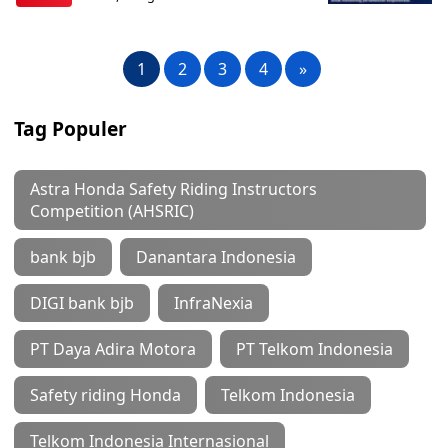
1
2
3
4
»
Tag Populer
Astra Honda Safety Riding Instructors
Competition (AHSRIC)
bank bjb
Danantara Indonesia
DIGI bank bjb
InfraNexia
PT Daya Adira Motora
PT Telkom Indonesia
Safety riding Honda
Telkom Indonesia
Telkom Indonesia Internasional