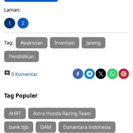
Laman:
1
2
Tag:
#pakistan
Investasi
Jateng
Pendidikan
0 Komentar
Tag Populer
AHRT
Astra Honda Racing Team
bank bjb
DAM
Danantara Indonesia