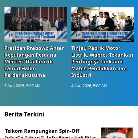
Presiden Prabowo Antar
Tinjau Pabrik Motor
Kepulangan Perdana
Listrik, Wapres Tekankan
Menteri Thailand di
Pentingnya Link and
Lanud Halim
Match Pendidikan dan
Perdanakusuma
Industri
5 Aug 2026, 5:00 AM
4 Aug 2026, 5:00 AM
Berita Terkini
Telkom Rampungkan Spin-Off
InfraCo Tahap 2, InfraNexia Jadi Pilar