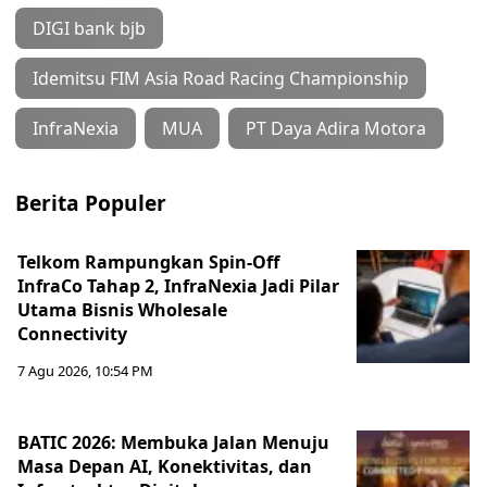
DIGI bank bjb
Idemitsu FIM Asia Road Racing Championship
InfraNexia
MUA
PT Daya Adira Motora
Berita Populer
Telkom Rampungkan Spin-Off
InfraCo Tahap 2, InfraNexia Jadi Pilar
Utama Bisnis Wholesale
Connectivity
7 Agu 2026, 10:54 PM
BATIC 2026: Membuka Jalan Menuju
Masa Depan AI, Konektivitas, dan