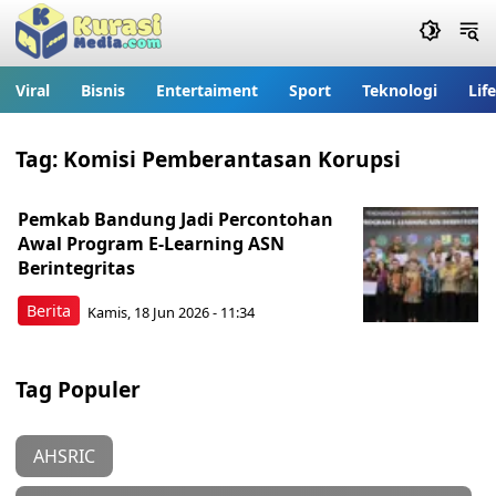
Viral
Bisnis
Entertaiment
Sport
Teknologi
Lif
Tag:
Komisi Pemberantasan Korupsi
Pemkab Bandung Jadi Percontohan
Awal Program E-Learning ASN
Berintegritas
Berita
Kamis, 18 Jun 2026 - 11:34
Tag Populer
AHSRIC