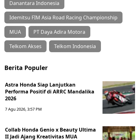
Danantara Indonesia
Idemitsu FIM Asia Road Racing Championship
MUA
PT Daya Adira Motora
Telkom Akses
Telkom Indonesia
Berita Populer
Astra Honda Siap Lanjutkan
Performa Positif di ARRC Mandalika
2026
7 Agu 2026, 3:57 PM
Collab Honda Genio x Beauty Ultima
II Jadi Ajang Kreativitas MUA