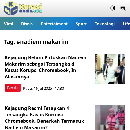
Viral
Bisnis
Entertaiment
Sport
Teknologi
Lif
Tag:
#nadiem makarim
Kejagung Belum Putuskan Nadiem
Makarim sebagai Tersangka di
Kasus Korupsi Chromebook, Ini
Alasannya
Berita
Rabu, 16 Jul 2025 - 17:30
Kejagung Resmi Tetapkan 4
Tersangka Kasus Korupsi
Chromebook, Benarkah Termasuk
Nadiem Makarim?