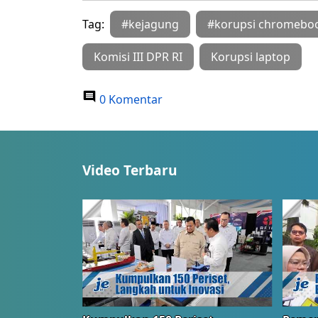
Tag:
#kejagung
#korupsi chromebo
Komisi III DPR RI
Korupsi laptop
0 Komentar
Video Terbaru