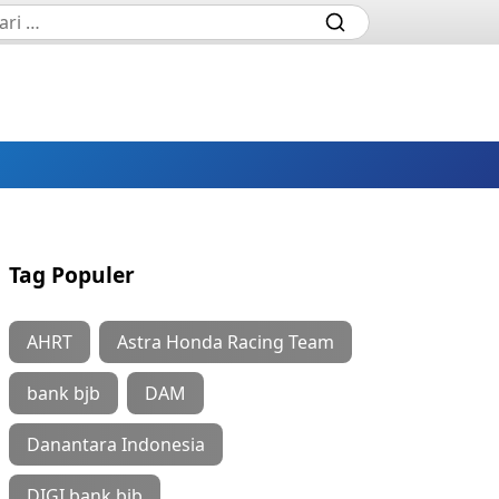
Tag Populer
AHRT
Astra Honda Racing Team
bank bjb
DAM
Danantara Indonesia
DIGI bank bjb