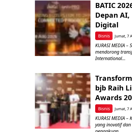
BATIC 202
Depan AI, 
Digital
Bisnis
Jumat, 7 
KURASI MEDIA – S
mendorong transfo
International...
Transform
bjb Raih 
Awards 2
Bisnis
Jumat, 7 
KURASI MEDIA – 
yang inovatif da
pengakuan...