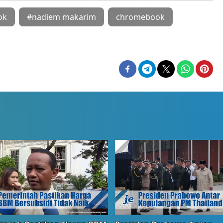
ok
#nadiem makarim
chromebook