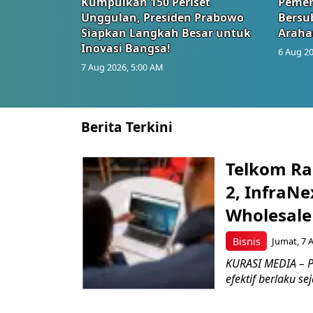
Kumpulkan 150 Periset
Pemer
Unggulan, Presiden Prabowo
Bersub
Siapkan Langkah Besar untuk
Araha
Inovasi Bangsa!
6 Aug 20
7 Aug 2026, 5:00 AM
Berita Terkini
Telkom Ra
2, InfraNe
Wholesale
Bisnis
Jumat, 7 
KURASI MEDIA – P
efektif berlaku se