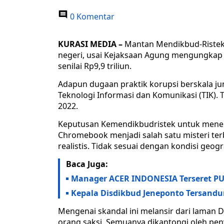
0 Komentar
KURASI MEDIA –
Mantan Mendikbud-Ristek,
negeri, usai Kejaksaan Agung mengungkap
senilai Rp9,9 triliun.
Adapun dugaan praktik korupsi berskala j
Teknologi Informasi dan Komunikasi (TIK)
2022.
Keputusan Kemendikbudristek untuk menent
Chromebook menjadi salah satu misteri terbe
realistis. Tidak sesuai dengan kondisi geogr
Baca Juga:
Manager ACER INDONESIA Terseret P
Kepala Disdikbud Jeneponto Tersand
Mengenai skandal ini melansir dari laman 
orang saksi. Semuanya dikantongi oleh pen