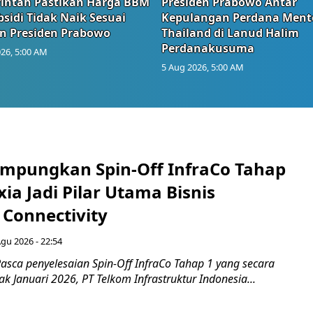
intah Pastikan Harga BBM
Presiden Prabowo Antar
sidi Tidak Naik Sesuai
Kepulangan Perdana Ment
n Presiden Prabowo
Thailand di Lanud Halim
Perdanakusuma
26, 5:00 AM
5 Aug 2026, 5:00 AM
mpungkan Spin-Off InfraCo Tahap
xia Jadi Pilar Utama Bisnis
 Connectivity
Agu 2026 - 22:54
asca penyelesaian Spin-Off InfraCo Tahap 1 yang secara
jak Januari 2026, PT Telkom Infrastruktur Indonesia...