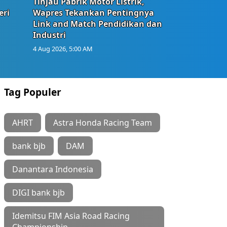
Tinjau Pabrik Motor Listrik,
eri
Wapres Tekankan Pentingnya
Link and Match Pendidikan dan
Industri
4 Aug 2026, 5:00 AM
Tag Populer
AHRT
Astra Honda Racing Team
bank bjb
DAM
Danantara Indonesia
DIGI bank bjb
Idemitsu FIM Asia Road Racing
Championship