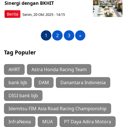
Sinergi dengan BKHIT
Berita
Senin, 20 Okt 2025 - 14:15
1
2
3
»
Tag Populer
AHRT
Astra Honda Racing Team
bank bjb
DAM
Danantara Indonesia
DIGI bank bjb
Idemitsu FIM Asia Road Racing Championship
InfraNexia
MUA
PT Daya Adira Motora