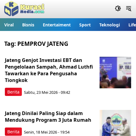
Viral
Bisnis
Entertaiment
Sport
Teknologi
Lif
Tag:
PEMPROV JATENG
Jateng Genjot Investasi EBT dan
Pengelolaan Sampah, Ahmad Luthfi
Tawarkan ke Para Pengusaha
Tiongkok
Berita
Sabtu, 23 Mei 2026 - 09:42
Jateng Dinilai Paling Siap dalam
Mendukung Program 3 Juta Rumah
Berita
Senin, 18 Mei 2026 - 19:54