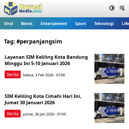
Viral
Bisnis
Entertaiment
Sport
Teknologi
Lif
Tag:
#perpanjangsim
Layanan SIM Keliling Kota Bandung
Minggu Ini 5-10 Januari 2026
Berita
Selasa, 3 Feb 2026 - 07:00
SIM Keliling Kota Cimahi Hari Ini,
Jumat 30 Januari 2026
Berita
Jumat, 30 Jan 2026 - 07:00