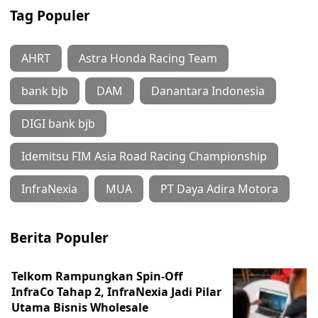
Tag Populer
AHRT
Astra Honda Racing Team
bank bjb
DAM
Danantara Indonesia
DIGI bank bjb
Idemitsu FIM Asia Road Racing Championship
InfraNexia
MUA
PT Daya Adira Motora
Berita Populer
Telkom Rampungkan Spin-Off
InfraCo Tahap 2, InfraNexia Jadi Pilar
Utama Bisnis Wholesale