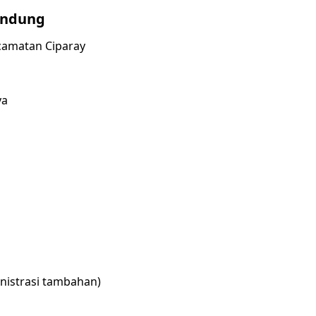
andung
camatan Ciparay
ya
nistrasi tambahan)