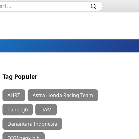
Tag Populer
AHRT
Astra Honda Racing Team
bank bjb
DAM
Danantara Indonesia
DIGI bank bjb