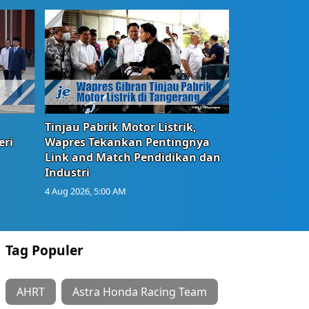
Tinjau Pabrik Motor Listrik,
eri
Wapres Tekankan Pentingnya
Link and Match Pendidikan dan
Industri
4 Aug 2026, 5:00 AM
Tag Populer
AHRT
Astra Honda Racing Team