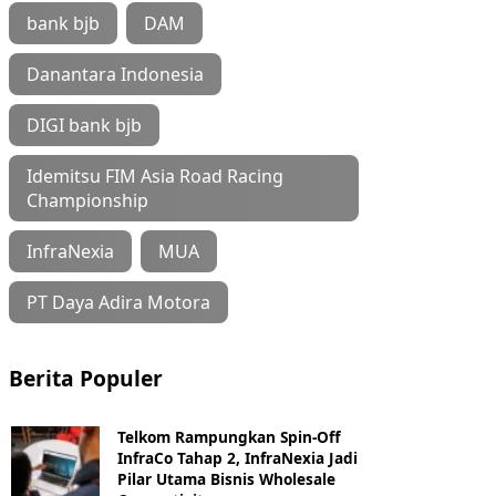
bank bjb
DAM
Danantara Indonesia
DIGI bank bjb
Idemitsu FIM Asia Road Racing
Championship
InfraNexia
MUA
PT Daya Adira Motora
Berita Populer
Telkom Rampungkan Spin-Off
InfraCo Tahap 2, InfraNexia Jadi
Pilar Utama Bisnis Wholesale