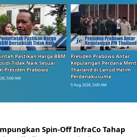
intah Pastikan Harga BBM
Presiden Prabowo Antar
sidi Tidak Naik Sesuai
Kepulangan Perdana Ment
n Presiden Prabowo
Thailand di Lanud Halim
Perdanakusuma
26, 5:00 AM
5 Aug 2026, 5:00 AM
mpungkan Spin-Off InfraCo Tahap