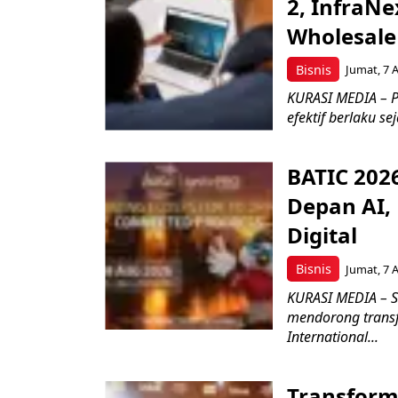
2, InfraNe
Wholesale
Bisnis
Jumat, 7 
KURASI MEDIA – P
efektif berlaku se
BATIC 202
Depan AI, 
Digital
Bisnis
Jumat, 7 
KURASI MEDIA – S
mendorong transfo
International...
Transform