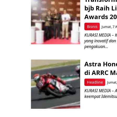
bjb Raih 
Awards 2
Bisnis
Jumat, 7 
KURASI MEDIA – 
yang inovatif da
pengakuan...
Astra Hond
di ARRC M
Headline
Jumat,
KURASI MEDIA – A
keempat Idemitsu