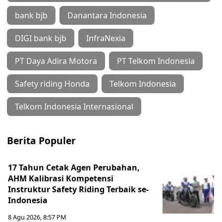
bank bjb
Danantara Indonesia
DIGI bank bjb
InfraNexia
PT Daya Adira Motora
PT Telkom Indonesia
Safety riding Honda
Telkom Indonesia
Telkom Indonesia Internasional
Berita Populer
17 Tahun Cetak Agen Perubahan,
AHM Kalibrasi Kompetensi
Instruktur Safety Riding Terbaik se-
Indonesia
8 Agu 2026, 8:57 PM