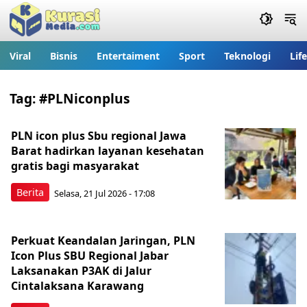
Viral
Bisnis
Entertaiment
Sport
Teknologi
Lif
Tag:
#PLNiconplus
PLN icon plus Sbu regional Jawa
Barat hadirkan layanan kesehatan
gratis bagi masyarakat
Berita
Selasa, 21 Jul 2026 - 17:08
Perkuat Keandalan Jaringan, PLN
Icon Plus SBU Regional Jabar
Laksanakan P3AK di Jalur
Cintalaksana Karawang