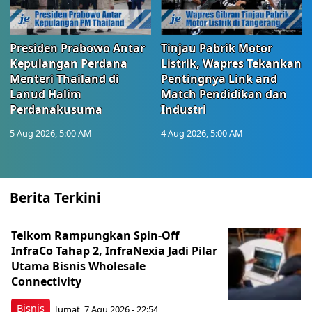
Presiden Prabowo Antar
Tinjau Pabrik Motor
Kepulangan Perdana
Listrik, Wapres Tekankan
Menteri Thailand di
Pentingnya Link and
Lanud Halim
Match Pendidikan dan
Perdanakusuma
Industri
5 Aug 2026, 5:00 AM
4 Aug 2026, 5:00 AM
Berita Terkini
Telkom Rampungkan Spin-Off
InfraCo Tahap 2, InfraNexia Jadi Pilar
Utama Bisnis Wholesale
Connectivity
Bisnis
Jumat, 7 Agu 2026 - 22:54