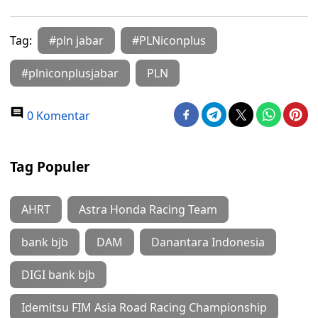
Tag:
#pln jabar
#PLNiconplus
#plniconplusjabar
PLN
0 Komentar
Tag Populer
AHRT
Astra Honda Racing Team
bank bjb
DAM
Danantara Indonesia
DIGI bank bjb
Idemitsu FIM Asia Road Racing Championship