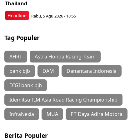
Thailand
Headline
Rabu, 5 Agu 2026 - 18:55
Tag Populer
AHRT
Astra Honda Racing Team
bank bjb
DAM
Danantara Indonesia
DIGI bank bjb
Idemitsu FIM Asia Road Racing Championship
InfraNexia
MUA
PT Daya Adira Motora
Berita Populer