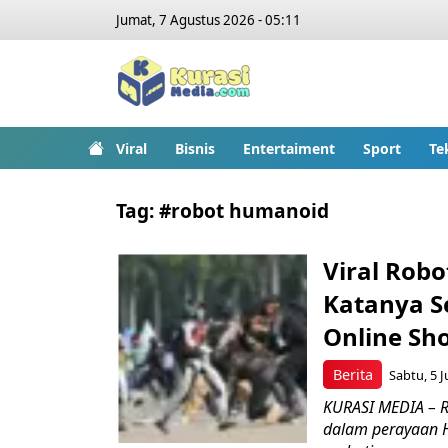
Jumat, 7 Agustus 2026 - 05:11
Viral
Bisnis
Entertaiment
Sport
Te
Tag:
#robot humanoid
Viral Rob
Katanya Se
Online Sh
Berita
Sabtu, 5 J
KURASI MEDIA – R
dalam perayaan H