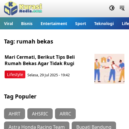
Viral
Bisnis
Entertaiment
Sport
Teknologi
Lif
Tag:
rumah bekas
Mari Cermati, Berikut Tips Beli
Rumah Bekas Agar Tidak Rugi
Lifestyle
Selasa, 29 Jul 2025 - 19:42
Tag Populer
AHRT
AHSRIC
ARRC
Astra Honda Racing Team
Bupati Bandung