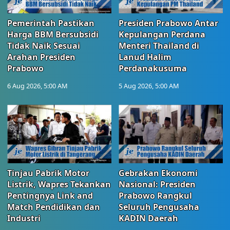
Pemerintah Pastikan
Presiden Prabowo Antar
Harga BBM Bersubsidi
Kepulangan Perdana
Tidak Naik Sesuai
Menteri Thailand di
Arahan Presiden
Lanud Halim
Prabowo
Perdanakusuma
6 Aug 2026, 5:00 AM
5 Aug 2026, 5:00 AM
Tinjau Pabrik Motor
Gebrakan Ekonomi
Listrik, Wapres Tekankan
Nasional: Presiden
Pentingnya Link and
Prabowo Rangkul
Match Pendidikan dan
Seluruh Pengusaha
Industri
KADIN Daerah