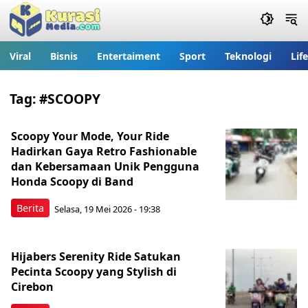
Viral
Bisnis
Entertaiment
Sport
Teknologi
Lif
Tag:
#SCOOPY
Scoopy Your Mode, Your Ride
Hadirkan Gaya Retro Fashionable
dan Kebersamaan Unik Pengguna
Honda Scoopy di Band
Berita
Selasa, 19 Mei 2026 - 19:38
Hijabers Serenity Ride Satukan
Pecinta Scoopy yang Stylish di
Cirebon