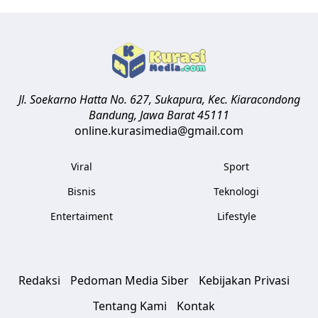
Jl. Soekarno Hatta No. 627, Sukapura, Kec. Kiaracondong
Bandung
,
Jawa Barat
45111
online.kurasimedia@gmail.com
Viral
Sport
Bisnis
Teknologi
Entertaiment
Lifestyle
Redaksi
Pedoman Media Siber
Kebijakan Privasi
Tentang Kami
Kontak