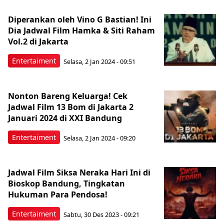
Diperankan oleh Vino G Bastian! Ini
Dia Jadwal Film Hamka & Siti Raham
Vol.2 di Jakarta
Entertaiment
Selasa, 2 Jan 2024 - 09:51
Nonton Bareng Keluarga! Cek
Jadwal Film 13 Bom di Jakarta 2
Januari 2024 di XXI Bandung
Entertaiment
Selasa, 2 Jan 2024 - 09:20
Jadwal Film Siksa Neraka Hari Ini di
Bioskop Bandung, Tingkatan
Hukuman Para Pendosa!
Entertaiment
Sabtu, 30 Des 2023 - 09:21