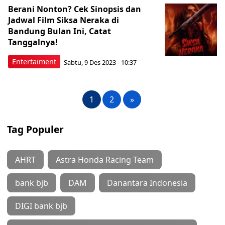
Berani Nonton? Cek Sinopsis dan
Jadwal Film Siksa Neraka di
Bandung Bulan Ini, Catat
Tanggalnya!
Entertaiment
Sabtu, 9 Des 2023 - 10:37
1
2
»
Tag Populer
AHRT
Astra Honda Racing Team
bank bjb
DAM
Danantara Indonesia
DIGI bank bjb