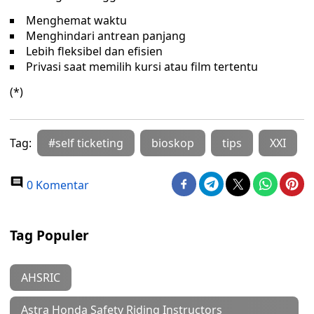
Menghemat waktu
Menghindari antrean panjang
Lebih fleksibel dan efisien
Privasi saat memilih kursi atau film tertentu
(*)
Tag:
#self ticketing
bioskop
tips
XXI
0 Komentar
Tag Populer
AHSRIC
Astra Honda Safety Riding Instructors