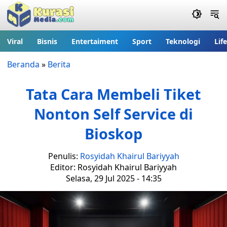
Viral
Bisnis
Entertaiment
Sport
Teknologi
Lif
Beranda
»
Berita
Tata Cara Membeli Tiket
Nonton Self Service di
Bioskop
Penulis:
Rosyidah Khairul Bariyyah
Editor: Rosyidah Khairul Bariyyah
Selasa, 29 Jul 2025 - 14:35