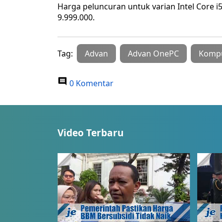
Harga peluncuran untuk varian Intel Core i5
9.999.000.
Tag:
Advan
Advan OnePC
Komp
0 Komentar
Video Terbaru