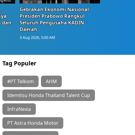
,
Gebrakan Ekonomi Nasional:
nya
Presiden Prabowo Rangkul
n dan
Seluruh Pengusaha KADIN
Daerah
3 Aug 2026, 5:00 AM
Tag Populer
#PT Telkom
AHM
Idemitsu Honda Thailand Talent Cup
InfraNexia
PT Astra Honda Motor