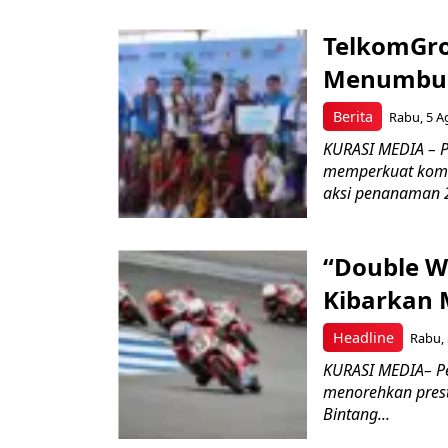
TelkomGro
Menumbuhk
Berita
Rabu, 5 A
KURASI MEDIA – PT
memperkuat komit
aksi penanaman 2
“Double W
Kibarkan M
Headline
Rabu, 
KURASI MEDIA– P
menorehkan prest
Bintang...