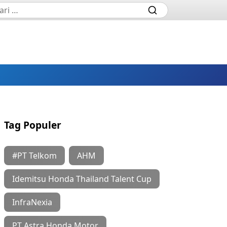
Tag Populer
#PT Telkom
AHM
Idemitsu Honda Thailand Talent Cup
InfraNexia
PT Astra Honda Motor