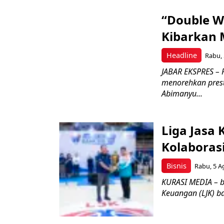
“Double W
Kibarkan M
Headline
Rabu, 
JABAR EKSPRES – 
menorehkan prest
Abimanyu...
Liga Jasa
Kolaboras
Bisnis
Rabu, 5 A
KURASI MEDIA – b
Keuangan (LJK) ba