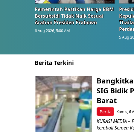
Pemerintah Pastikan Harga BBM
Presi
Bersubsidi Tidak Naik Sesuai
Kepul
Arahan Presiden Prabowo
Thail
Perd
6 Aug 2026, 5:00 AM
5 Aug 20
Berita Terkini
Bangkitka
SIG Bidik
Barat
Berita
Kamis, 6 
KURASI MEDIA – P
kembali Semen Kuj