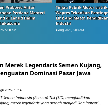
den Prabowo Antar
Tinjau Pabrik Motor Listrik
angan Perdana Menteri
Wapres Tekankan Penting
and di Lanud Halim
Link and Match Pendidika
anakusuma
Industri
26, 5:00 AM
4 Aug 2026, 5:00 AM
n Merek Legendaris Semen Kujang,
 Penguatan Dominasi Pasar Jawa
Agu 2026 - 13:14
T Semen Indonesia (Persero) Tbk (SIG) menghadirkan
ang, merek legendaris yang pernah menjadi ikon industri...