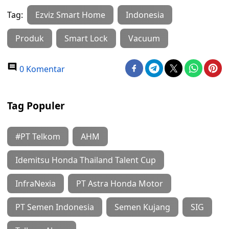
Tag:
Ezviz Smart Home
Indonesia
Produk
Smart Lock
Vacuum
0 Komentar
Tag Populer
#PT Telkom
AHM
Idemitsu Honda Thailand Talent Cup
InfraNexia
PT Astra Honda Motor
PT Semen Indonesia
Semen Kujang
SIG