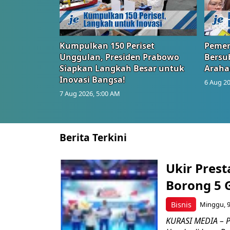
Kumpulkan 150 Periset
Pemer
Unggulan, Presiden Prabowo
Bersub
Siapkan Langkah Besar untuk
Araha
Inovasi Bangsa!
6 Aug 20
7 Aug 2026, 5:00 AM
Berita Terkini
Ukir Pres
Borong 5 
Bisnis
Minggu, 9
KURASI MEDIA – P