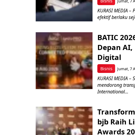
Bisnis
Jumat, 7 
KURASI MEDIA – P
efektif berlaku se
BATIC 202
Depan AI, 
Digital
Bisnis
Jumat, 7 
KURASI MEDIA – S
mendorong transfo
International...
Transform
bjb Raih 
Awards 2