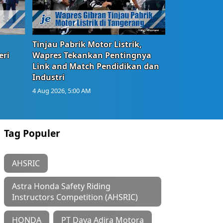
Tinjau Pabrik Motor Listrik,
eri
Wapres Tekankan Pentingnya
Link and Match Pendidikan dan
Industri
4 Aug 2026, 5:00 AM
Tag Populer
AHSRIC
Astra Honda Safety Riding
Instructors Competition (AHSRIC)
HONDA
PT Daya Adira Motora