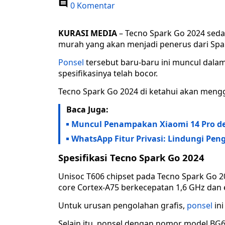
0 Komentar
KURASI MEDIA
– Tecno Spark Go 2024 sedan
murah yang akan menjadi penerus dari Spa
Ponsel
tersebut baru-baru ini muncul dalam
spesifikasinya telah bocor.
Tecno Spark Go 2024 di ketahui akan meng
Baca Juga:
Muncul Penampakan Xiaomi 14 Pro de
WhatsApp Fitur Privasi: Lindungi Pen
Spesifikasi Tecno Spark Go 2024
Unisoc T606 chipset pada Tecno Spark Go 2
core Cortex-A75 berkecepatan 1,6 GHz dan 
Untuk urusan pengolahan grafis,
ponsel
ini
Selain itu, ponsel dengan nomor model BG6