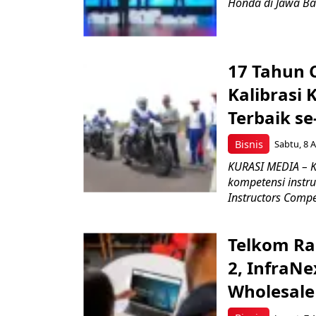
Honda di Jawa Bar
17 Tahun 
Kalibrasi 
Terbaik se
Bisnis
Sabtu, 8 A
KURASI MEDIA – K
kompetensi instru
Instructors Compet
Telkom Ra
2, InfraNe
Wholesale