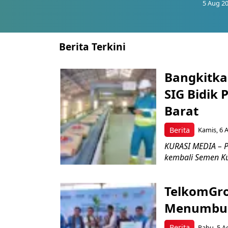
5 Aug 20
Berita Terkini
Bangkitka
SIG Bidik
Barat
Berita
Kamis, 6 
KURASI MEDIA – P
kembali Semen Kuj
TelkomGro
Menumbuhk
Berita
Rabu, 5 A