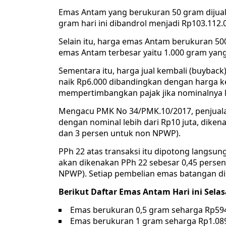
Emas Antam yang berukuran 50 gram dijual
gram hari ini dibandrol menjadi Rp103.112.
Selain itu, harga emas Antam berukuran 500
emas Antam terbesar yaitu 1.000 gram yang 
Sementara itu, harga jual kembali (buybac
naik Rp6.000 dibandingkan dengan harga ke
mempertimbangkan pajak jika nominalnya le
Mengacu PMK No 34/PMK.10/2017, penjuala
dengan nominal lebih dari Rp10 juta, dik
dan 3 persen untuk non NPWP).
PPh 22 atas transaksi itu dipotong langsun
akan dikenakan PPh 22 sebesar 0,45 perse
NPWP). Setiap pembelian emas batangan dis
Berikut Daftar Emas Antam Hari ini Sela
Emas berukuran 0,5 gram seharga Rp59
Emas berukuran 1 gram seharga Rp1.08