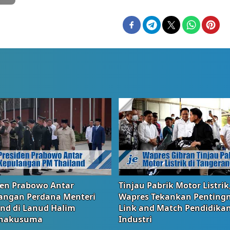
den Prabowo Antar
Tinjau Pabrik Motor Listrik
angan Perdana Menteri
Wapres Tekankan Penting
and di Lanud Halim
Link and Match Pendidika
anakusuma
Industri