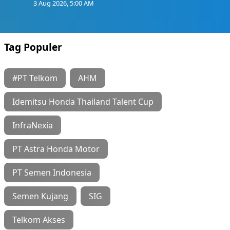
3 Aug 2026, 5:00 AM
Tag Populer
#PT Telkom
AHM
Idemitsu Honda Thailand Talent Cup
InfraNexia
PT Astra Honda Motor
PT Semen Indonesia
Semen Kujang
SIG
Telkom Akses