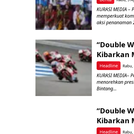
KURASI MEDIA – PT
memperkuat komit
aksi penanaman 2
“Double W
Kibarkan M
Headline
Rabu, 
KURASI MEDIA– P
menorehkan prest
Bintang...
“Double W
Kibarkan M
Headline
Rabu, 