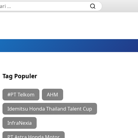
Tag Populer
#PT Telkom
AHM
Idemitsu Honda Thailand Talent Cup
InfraNexia
PT Astra Honda Motor