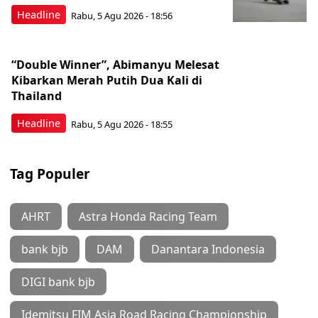
Headline
Rabu, 5 Agu 2026 - 18:56
“Double Winner”, Abimanyu Melesat
Kibarkan Merah Putih Dua Kali di
Thailand
Headline
Rabu, 5 Agu 2026 - 18:55
Tag Populer
AHRT
Astra Honda Racing Team
bank bjb
DAM
Danantara Indonesia
DIGI bank bjb
Idemitsu FIM Asia Road Racing Championship