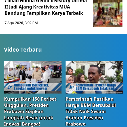
Collab Honda Genio x Beauty Ultima
II Jadi Ajang Kreativitas MUA
Bandung Tampilkan Karya Terbaik
7 Agu 2026, 3:02 PM
Video Terbaru
Kumpulkan 150 Periset
Pemerintah Pastikan
Unggulan, Presiden
Harga BBM Bersubsidi
Prabowo Siapkan
Tidak Naik Sesuai
Langkah Besar untuk
Arahan Presiden
Inovasi Bangsa!
Prabowo