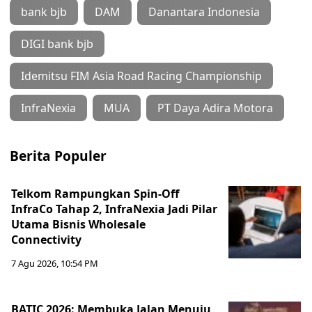
bank bjb
DAM
Danantara Indonesia
DIGI bank bjb
Idemitsu FIM Asia Road Racing Championship
InfraNexia
MUA
PT Daya Adira Motora
Berita Populer
Telkom Rampungkan Spin-Off
InfraCo Tahap 2, InfraNexia Jadi Pilar
Utama Bisnis Wholesale
Connectivity
7 Agu 2026, 10:54 PM
BATIC 2026: Membuka Jalan Menuju