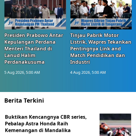
Presiden Prabowo Antar
Tinjau Pabrik Motor
Kepulangan Perdana
Listrik, Wapres Tekankan
Menteri Thailand di
Pentingnya Link and
Lanud Halim
Match Pendidikan dan
Perdanakusuma
Industri
5 Aug 2026, 5:00 AM
4 Aug 2026, 5:00 AM
Berita Terkini
Buktikan Kencangnya CBR series,
Pebalap Astra Honda Raih
Kemenangan di Mandalika