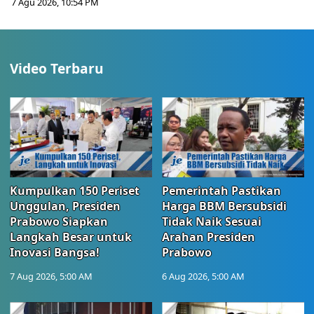
7 Agu 2026, 10:54 PM
Video Terbaru
Kumpulkan 150 Periset
Pemerintah Pastikan
Unggulan, Presiden
Harga BBM Bersubsidi
Prabowo Siapkan
Tidak Naik Sesuai
Langkah Besar untuk
Arahan Presiden
Inovasi Bangsa!
Prabowo
7 Aug 2026, 5:00 AM
6 Aug 2026, 5:00 AM