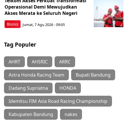
Telkom Akses Perkuat Transformasi
Operasional Demi Mewujudkan
Akses Merata ke Seluruh Negeri
Bisnis
Jumat, 7 Agu 2026 - 09:05
Tag Populer
AHRT
AHSRIC
ARRC
Astra Honda Racing Team
Bupati Bandung
Dadang Supriatna
HONDA
Idemitsu FIM Asia Road Racing Championship
Kabupaten Bandung
nakes