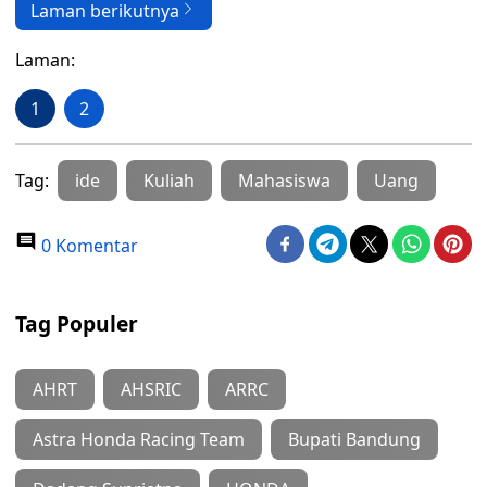
Laman berikutnya
Laman:
1
2
Tag:
ide
Kuliah
Mahasiswa
Uang
0 Komentar
Tag Populer
AHRT
AHSRIC
ARRC
Astra Honda Racing Team
Bupati Bandung