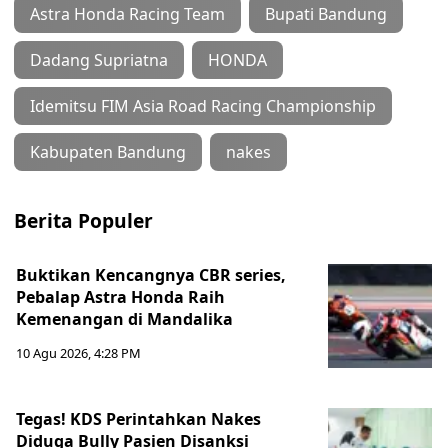
Astra Honda Racing Team
Bupati Bandung
Dadang Supriatna
HONDA
Idemitsu FIM Asia Road Racing Championship
Kabupaten Bandung
nakes
Berita Populer
Buktikan Kencangnya CBR series,
Pebalap Astra Honda Raih
Kemenangan di Mandalika
10 Agu 2026, 4:28 PM
Tegas! KDS Perintahkan Nakes
Diduga Bully Pasien Disanksi