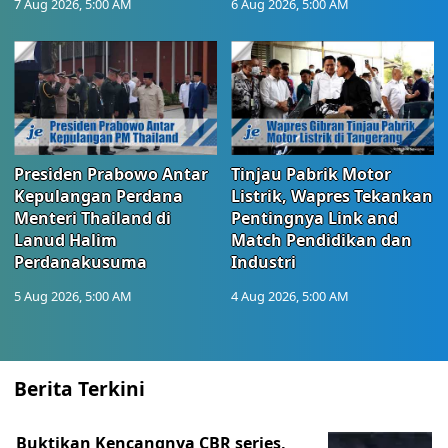
7 Aug 2026, 5:00 AM
6 Aug 2026, 5:00 AM
Presiden Prabowo Antar
Tinjau Pabrik Motor
Kepulangan Perdana
Listrik, Wapres Tekankan
Menteri Thailand di
Pentingnya Link and
Lanud Halim
Match Pendidikan dan
Perdanakusuma
Industri
5 Aug 2026, 5:00 AM
4 Aug 2026, 5:00 AM
Berita Terkini
Buktikan Kencangnya CBR series,