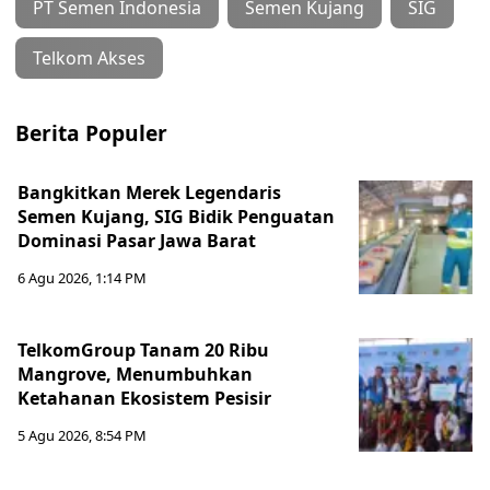
PT Semen Indonesia
Semen Kujang
SIG
Telkom Akses
Berita Populer
Bangkitkan Merek Legendaris
Semen Kujang, SIG Bidik Penguatan
Dominasi Pasar Jawa Barat
6 Agu 2026, 1:14 PM
TelkomGroup Tanam 20 Ribu
Mangrove, Menumbuhkan
Ketahanan Ekosistem Pesisir
5 Agu 2026, 8:54 PM