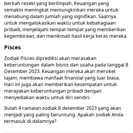
berkah rezeki yang berlimpah. Keuangan yang
semakin meningkat memungkinkan mereka untuk
menabung dalam jumlah yang signifikan. Saatnya
untuk mengalokasikan waktu untuk kebahagiaan
pribadi, menjelajahi tempat-tempat yang memberikan
kegembiraan, dan menikmati hasil kerja keras mereka.
Pisces
Zodiak Pisces diprediksi akan merasakan
keberuntungan dalam bisnis dan usaha pada tanggal 8
Desember 2023. Keuangan mereka akan meroket
tajam, membawa manfaat finansial yang luar biasa.
Hari ini juga akan memberikan kesempatan untuk
merayakan keberuntungan pribadi dengan
menyediakan waktu untuk diri sendiri.
Itulah 4 ramalan zodiak 8 desember 2023 yang akan
menjadi yang paling beruntung. Apakah zodiak Anda
termasuk di dalamnya?