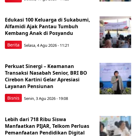
Edukasi 100 Keluarga di Sukabumi,
Alfamidi Ajak Pantau Tumbuh
Kembang Anak di Posyandu
Berita
Selasa, 4 Agu 2026 - 11:21
Perkuat Sinergi – Keamanan
Transaksi Nasabah Senior, BRI BO
Cirebon Kartini Gelar Apresiasi
Layanan Pensiunan
Bisnis
Senin, 3 Agu 2026 - 19:08
Lebih dari 718 Ribu Siswa
Manfaatkan PIJAR, Telkom Perluas
Pemanfaatan Pendidikan Digital