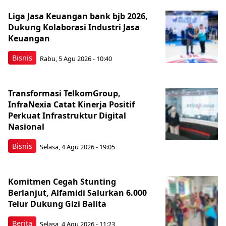
Liga Jasa Keuangan bank bjb 2026,
Dukung Kolaborasi Industri Jasa
Keuangan
Bisnis
Rabu, 5 Agu 2026 - 10:40
Transformasi TelkomGroup,
InfraNexia Catat Kinerja Positif
Perkuat Infrastruktur Digital
Nasional
Bisnis
Selasa, 4 Agu 2026 - 19:05
Komitmen Cegah Stunting
Berlanjut, Alfamidi Salurkan 6.000
Telur Dukung Gizi Balita
Berita
Selasa, 4 Agu 2026 - 11:23