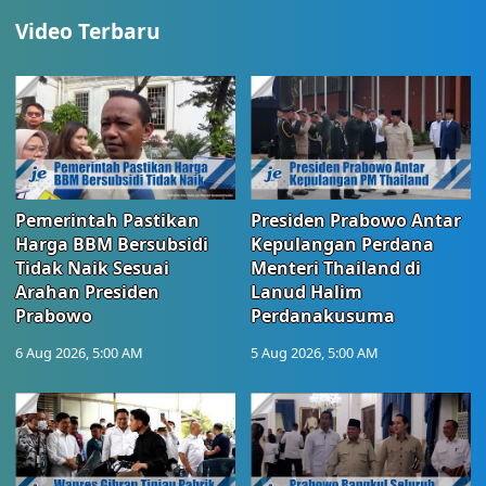
Video Terbaru
Pemerintah Pastikan
Presiden Prabowo Antar
Harga BBM Bersubsidi
Kepulangan Perdana
Tidak Naik Sesuai
Menteri Thailand di
Arahan Presiden
Lanud Halim
Prabowo
Perdanakusuma
6 Aug 2026, 5:00 AM
5 Aug 2026, 5:00 AM