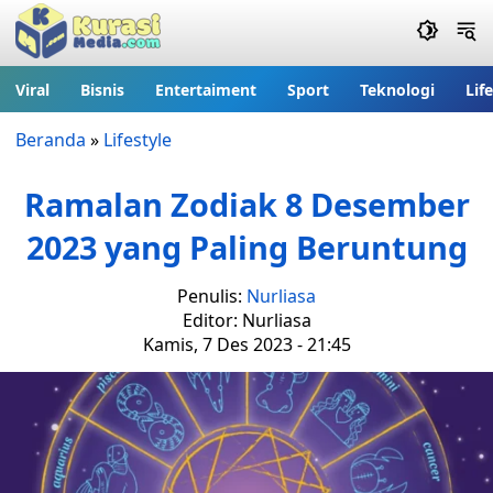
Viral
Bisnis
Entertaiment
Sport
Teknologi
Lif
Beranda
»
Lifestyle
Ramalan Zodiak 8 Desember
2023 yang Paling Beruntung
Penulis:
Nurliasa
Editor: Nurliasa
Kamis, 7 Des 2023 - 21:45