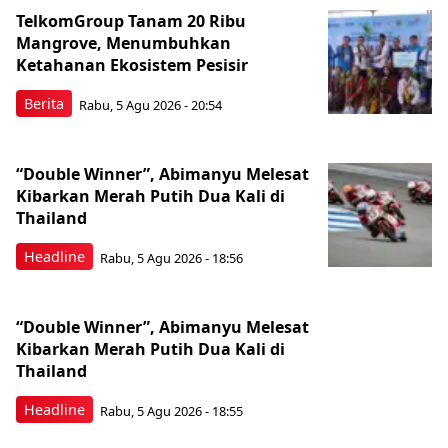
TelkomGroup Tanam 20 Ribu
Mangrove, Menumbuhkan
Ketahanan Ekosistem Pesisir
Berita
Rabu, 5 Agu 2026 - 20:54
“Double Winner”, Abimanyu Melesat
Kibarkan Merah Putih Dua Kali di
Thailand
Headline
Rabu, 5 Agu 2026 - 18:56
“Double Winner”, Abimanyu Melesat
Kibarkan Merah Putih Dua Kali di
Thailand
Headline
Rabu, 5 Agu 2026 - 18:55