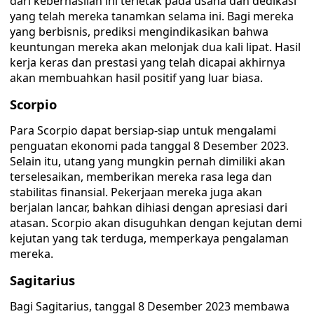
dari keberhasilan ini terletak pada usaha dan dedikasi
yang telah mereka tanamkan selama ini. Bagi mereka
yang berbisnis, prediksi mengindikasikan bahwa
keuntungan mereka akan melonjak dua kali lipat. Hasil
kerja keras dan prestasi yang telah dicapai akhirnya
akan membuahkan hasil positif yang luar biasa.
Scorpio
Para Scorpio dapat bersiap-siap untuk mengalami
penguatan ekonomi pada tanggal 8 Desember 2023.
Selain itu, utang yang mungkin pernah dimiliki akan
terselesaikan, memberikan mereka rasa lega dan
stabilitas finansial. Pekerjaan mereka juga akan
berjalan lancar, bahkan dihiasi dengan apresiasi dari
atasan. Scorpio akan disuguhkan dengan kejutan demi
kejutan yang tak terduga, memperkaya pengalaman
mereka.
Sagitarius
Bagi Sagitarius, tanggal 8 Desember 2023 membawa