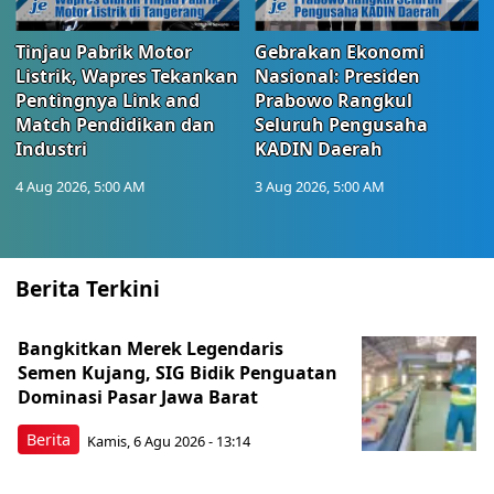
Tinjau Pabrik Motor
Gebrakan Ekonomi
Listrik, Wapres Tekankan
Nasional: Presiden
Pentingnya Link and
Prabowo Rangkul
Match Pendidikan dan
Seluruh Pengusaha
Industri
KADIN Daerah
4 Aug 2026, 5:00 AM
3 Aug 2026, 5:00 AM
Berita Terkini
Bangkitkan Merek Legendaris
Semen Kujang, SIG Bidik Penguatan
Dominasi Pasar Jawa Barat
Berita
Kamis, 6 Agu 2026 - 13:14