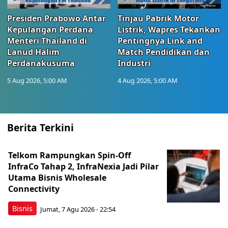
Presiden Prabowo Antar
Tinjau Pabrik Motor
Kepulangan Perdana
Listrik, Wapres Tekankan
Menteri Thailand di
Pentingnya Link and
Lanud Halim
Match Pendidikan dan
Perdanakusuma
Industri
5 Aug 2026, 5:00 AM
4 Aug 2026, 5:00 AM
Berita Terkini
Telkom Rampungkan Spin-Off
InfraCo Tahap 2, InfraNexia Jadi Pilar
Utama Bisnis Wholesale
Connectivity
Bisnis
Jumat, 7 Agu 2026 - 22:54