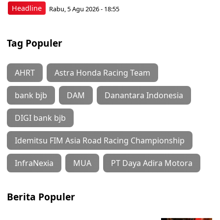
Headline
Rabu, 5 Agu 2026 - 18:55
Tag Populer
AHRT
Astra Honda Racing Team
bank bjb
DAM
Danantara Indonesia
DIGI bank bjb
Idemitsu FIM Asia Road Racing Championship
InfraNexia
MUA
PT Daya Adira Motora
Berita Populer