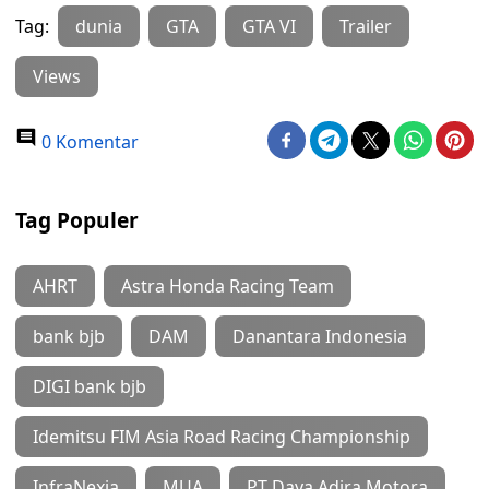
Tag:
dunia
GTA
GTA VI
Trailer
Views
0 Komentar
Tag Populer
AHRT
Astra Honda Racing Team
bank bjb
DAM
Danantara Indonesia
DIGI bank bjb
Idemitsu FIM Asia Road Racing Championship
InfraNexia
MUA
PT Daya Adira Motora