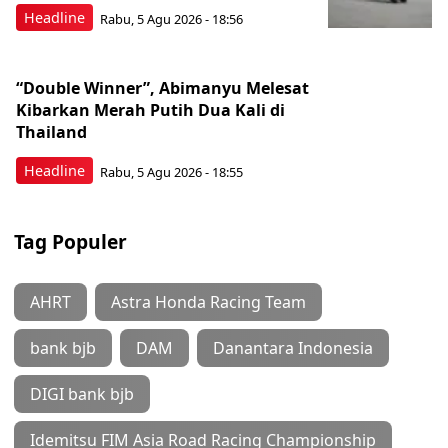
Headline
Rabu, 5 Agu 2026 - 18:56
“Double Winner”, Abimanyu Melesat
Kibarkan Merah Putih Dua Kali di
Thailand
Headline
Rabu, 5 Agu 2026 - 18:55
Tag Populer
AHRT
Astra Honda Racing Team
bank bjb
DAM
Danantara Indonesia
DIGI bank bjb
Idemitsu FIM Asia Road Racing Championship