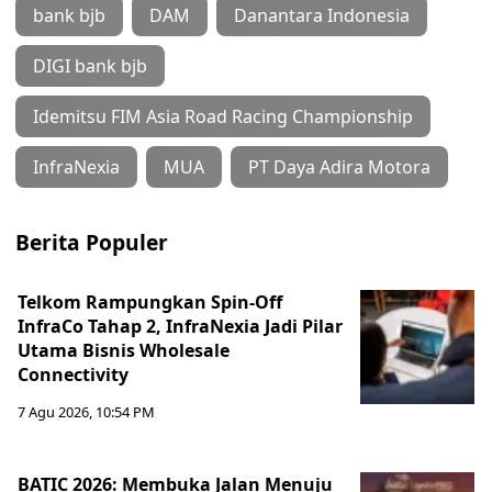
bank bjb
DAM
Danantara Indonesia
DIGI bank bjb
Idemitsu FIM Asia Road Racing Championship
InfraNexia
MUA
PT Daya Adira Motora
Berita Populer
Telkom Rampungkan Spin-Off
InfraCo Tahap 2, InfraNexia Jadi Pilar
Utama Bisnis Wholesale
Connectivity
7 Agu 2026, 10:54 PM
BATIC 2026: Membuka Jalan Menuju