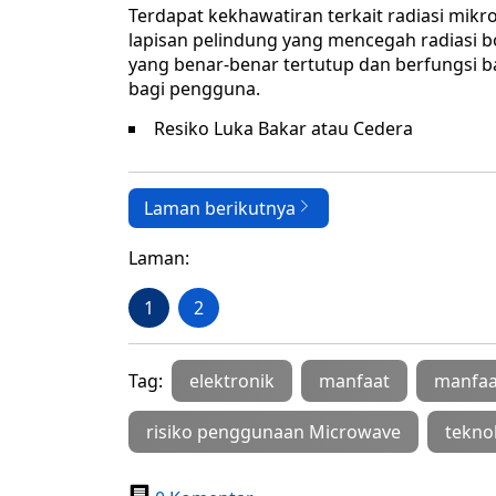
Terdapat kekhawatiran terkait radiasi mik
lapisan pelindung yang mencegah radiasi 
yang benar-benar tertutup dan berfungsi 
bagi pengguna.
Resiko Luka Bakar atau Cedera
Laman berikutnya
Laman:
1
2
Tag:
elektronik
manfaat
manfaa
risiko penggunaan Microwave
tekno