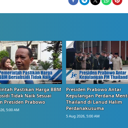
intah Pastikan Harga BBM
Presiden Prabowo Antar
sidi Tidak Naik Sesuai
Kepulangan Perdana Ment
n Presiden Prabowo
Thailand di Lanud Halim
Perdanakusuma
26, 5:00 AM
5 Aug 2026, 5:00 AM