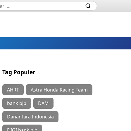
Tag Populer
AHRT
Astra Honda Racing Team
bank bjb
DAM
Danantara Indonesia
DIGI bank bjb