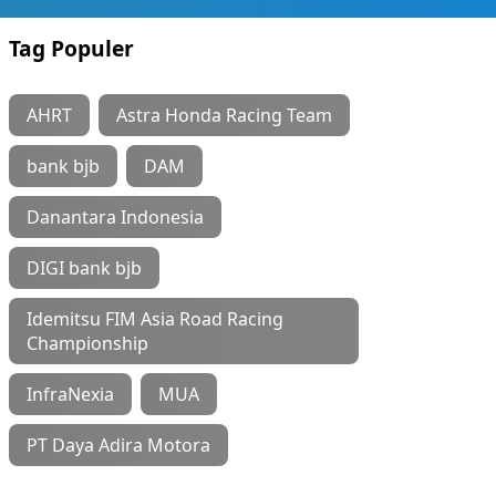
Tag Populer
AHRT
Astra Honda Racing Team
bank bjb
DAM
Danantara Indonesia
DIGI bank bjb
Idemitsu FIM Asia Road Racing
Championship
InfraNexia
MUA
PT Daya Adira Motora