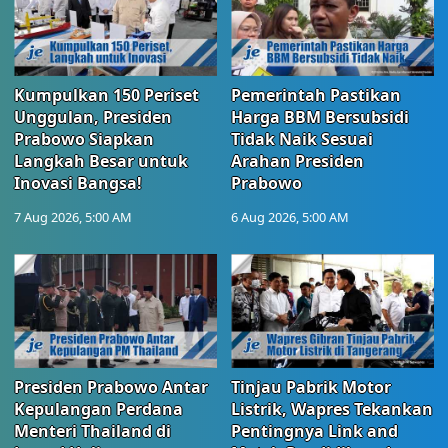
Kumpulkan 150 Periset
Pemerintah Pastikan
Unggulan, Presiden
Harga BBM Bersubsidi
Prabowo Siapkan
Tidak Naik Sesuai
Langkah Besar untuk
Arahan Presiden
Inovasi Bangsa!
Prabowo
7 Aug 2026, 5:00 AM
6 Aug 2026, 5:00 AM
Presiden Prabowo Antar
Tinjau Pabrik Motor
Kepulangan Perdana
Listrik, Wapres Tekankan
Menteri Thailand di
Pentingnya Link and