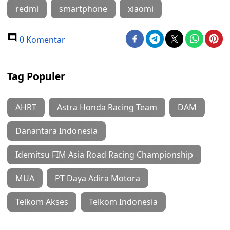
redmi
smartphone
xiaomi
0 Komentar
Tag Populer
AHRT
Astra Honda Racing Team
DAM
Danantara Indonesia
Idemitsu FIM Asia Road Racing Championship
MUA
PT Daya Adira Motora
Telkom Akses
Telkom Indonesia