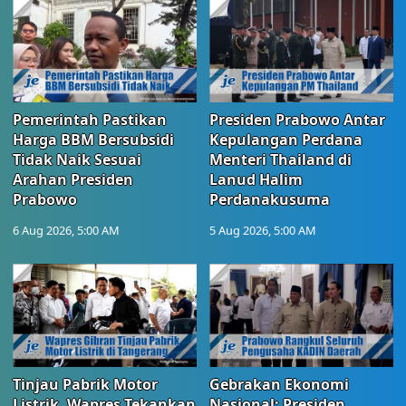
Pemerintah Pastikan
Presiden Prabowo Antar
Harga BBM Bersubsidi
Kepulangan Perdana
Tidak Naik Sesuai
Menteri Thailand di
Arahan Presiden
Lanud Halim
Prabowo
Perdanakusuma
6 Aug 2026, 5:00 AM
5 Aug 2026, 5:00 AM
Tinjau Pabrik Motor
Gebrakan Ekonomi
Listrik, Wapres Tekankan
Nasional: Presiden