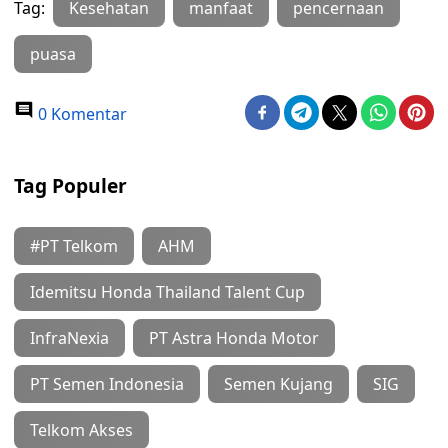
Tag:
Kesehatan
manfaat
pencernaan
puasa
0 Komentar
Tag Populer
#PT Telkom
AHM
Idemitsu Honda Thailand Talent Cup
InfraNexia
PT Astra Honda Motor
PT Semen Indonesia
Semen Kujang
SIG
Telkom Akses