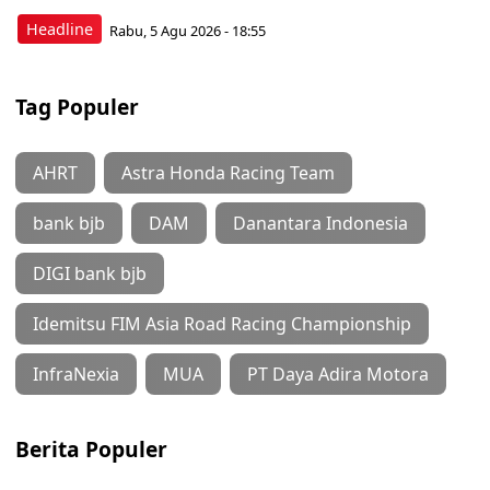
Headline
Rabu, 5 Agu 2026 - 18:55
Tag Populer
AHRT
Astra Honda Racing Team
bank bjb
DAM
Danantara Indonesia
DIGI bank bjb
Idemitsu FIM Asia Road Racing Championship
InfraNexia
MUA
PT Daya Adira Motora
Berita Populer