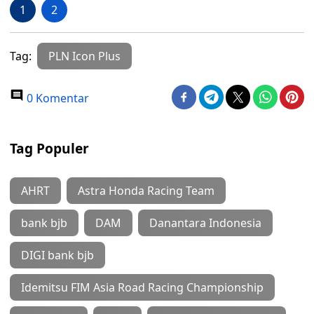
1
2
Tag:
PLN Icon Plus
0 Komentar
Tag Populer
AHRT
Astra Honda Racing Team
bank bjb
DAM
Danantara Indonesia
DIGI bank bjb
Idemitsu FIM Asia Road Racing Championship