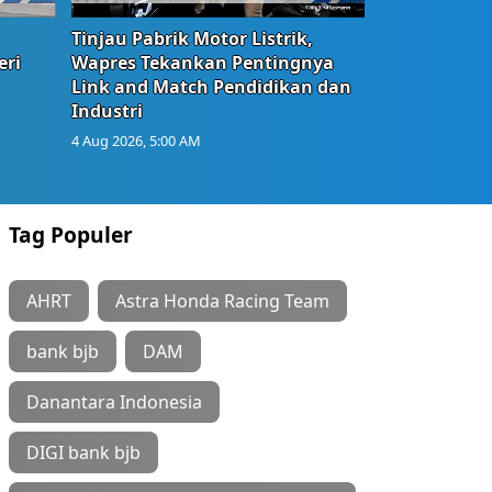
Tinjau Pabrik Motor Listrik,
eri
Wapres Tekankan Pentingnya
Link and Match Pendidikan dan
Industri
4 Aug 2026, 5:00 AM
Tag Populer
AHRT
Astra Honda Racing Team
bank bjb
DAM
Danantara Indonesia
DIGI bank bjb