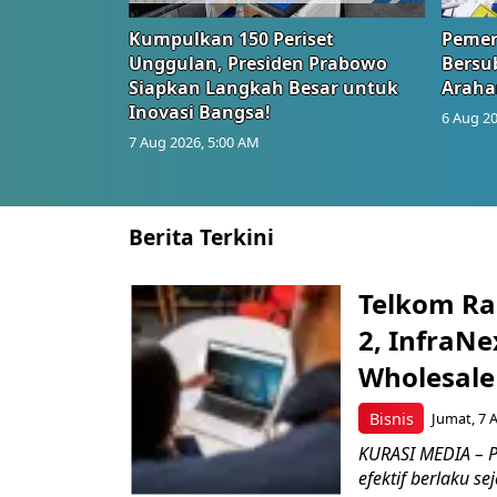
Kumpulkan 150 Periset
Pemer
Unggulan, Presiden Prabowo
Bersub
Siapkan Langkah Besar untuk
Araha
Inovasi Bangsa!
6 Aug 20
7 Aug 2026, 5:00 AM
Berita Terkini
Telkom Ra
2, InfraNe
Wholesale
Bisnis
Jumat, 7 
KURASI MEDIA – P
efektif berlaku se