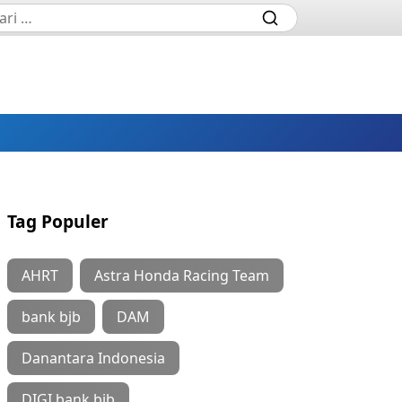
Tag Populer
AHRT
Astra Honda Racing Team
bank bjb
DAM
Danantara Indonesia
DIGI bank bjb