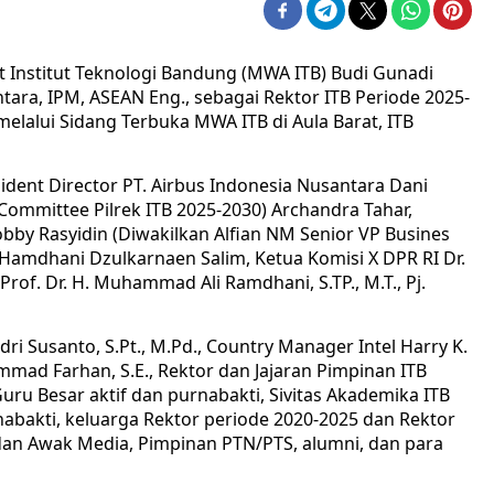
t Institut Teknologi Bandung (MWA ITB) Budi Gunadi
gantara, IPM, ASEAN Eng., sebagai Rektor ITB Periode 2025-
 melalui Sidang Terbuka MWA ITB di Aula Barat, ITB
sident Director PT. Airbus Indonesia Nusantara Dani
Committee Pilrek ITB 2025-2030) Archandra Tahar,
obby Rasyidin (Diwakilkan Alfian NM Senior VP Busines
 Hamdhani Dzulkarnaen Salim, Ketua Komisi X DPR RI Dr.
 Prof. Dr. H. Muhammad Ali Ramdhani, S.TP., M.T., Pj.
ri Susanto, S.Pt., M.Pd., Country Manager Intel Harry K.
mad Farhan, S.E., Rektor dan Jajaran Pimpinan ITB
uru Besar aktif dan purnabakti, Sivitas Akademika ITB
nabakti, keluarga Rektor periode 2020-2025 dan Rektor
dan Awak Media, Pimpinan PTN/PTS, alumni, dan para