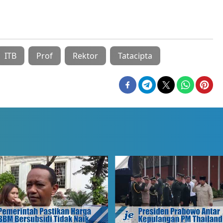
ITB
Prof
Rektor
Tatacipta