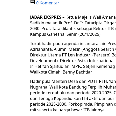
0 Komentar
JABAR EKSPRES
– Ketua Majelis Wali Amana
Sadikin melantik Prof. Dr. Ir. Tatacipta Dir
2030. Prof. Tata dilantik sebagai Rektor ITB
Kampus Ganesha, Senin (20/1/2025).
Turut hadir pada agenda ini antara lain Pre
Adriananta, Alumni Mesin (Anggota Search 
Direktur Utama PT Len Industri (Persero) B
Development), Direktur Astra International
Ir. Hetifah Sjaifudian, MPP., Setjen Kemenag
Walikota Cimahi Benny Bachtiar.
Hadir pula Menteri Desa dan PDTT RI H. Yand
Nugraha, Wali Kota Bandung Terpilih Muham
periode terdahulu dan periode 2020-2025, G
dan Tenaga Kependidikan ITB aktif dan pur
periode 2025-2030, Forkopimda, Pimpinan 
mitra serta keluarga besar ITB lainnya.