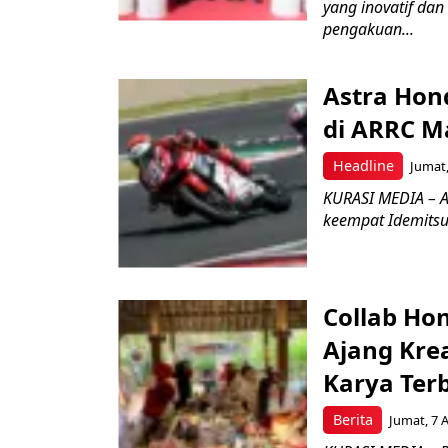
yang inovatif da
pengakuan...
Astra Hond
di ARRC M
Headline
Jumat,
KURASI MEDIA – A
keempat Idemitsu
Collab Hon
Ajang Kre
Karya Ter
Berita
Jumat, 7 