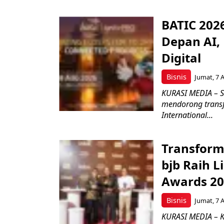
BATIC 202
Depan AI, 
Digital
Bisnis
Jumat, 7 
KURASI MEDIA – S
mendorong transfo
International...
Transform
bjb Raih 
Awards 2
Bisnis
Jumat, 7 
KURASI MEDIA – 